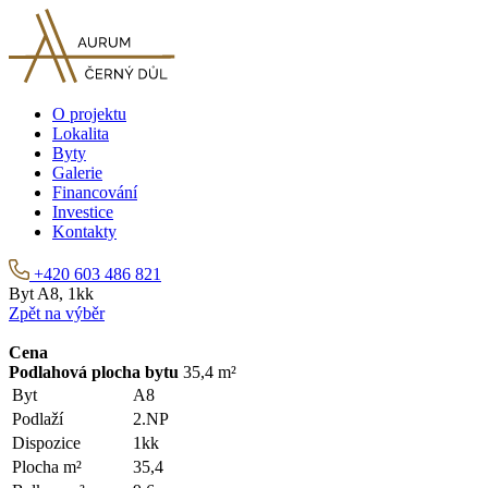
O projektu
Lokalita
Byty
Galerie
Financování
Investice
Kontakty
+420 603 486 821
Byt A8, 1kk
Zpět na výběr
Cena
Podlahová plocha bytu
35,4 m²
Byt
A8
Podlaží
2.NP
Dispozice
1kk
Plocha m²
35,4